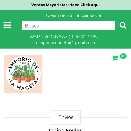
Ventas Mayoristas: Hace Click aqui
Crear cuenta
Iniciar sesión
WSP 1126048365 / (11) 4566-7328 |
emporiomaceta@gmail.com
0
Envios
Inicio
>
Envios