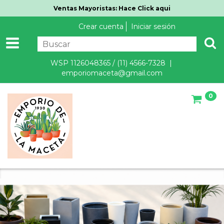
Ventas Mayoristas: Hace Click aqui
Crear cuenta
Iniciar sesión
WSP 1126048365 / (11) 4566-7328 |
emporiomaceta@gmail.com
0