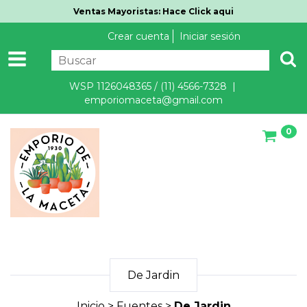
Ventas Mayoristas: Hace Click aqui
Crear cuenta
Iniciar sesión
WSP 1126048365 / (11) 4566-7328 |
emporiomaceta@gmail.com
0
De Jardin
Inicio
>
Fuentes
>
De Jardin